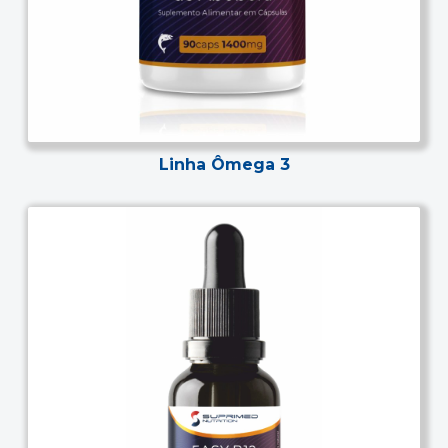
m
e
n
u
Linha Ômega 3